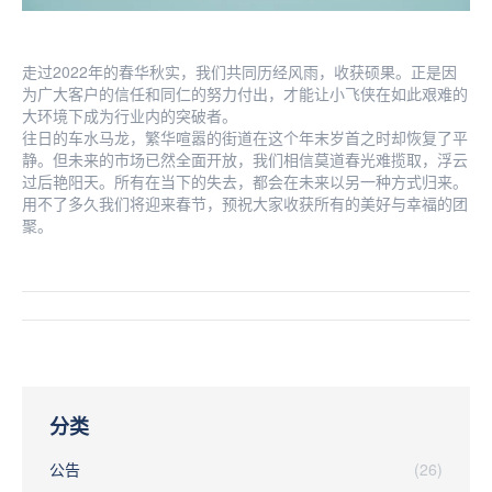
走过2022年的春华秋实，我们共同历经风雨，收获硕果。正是因
为广大客户的信任和同仁的努力付出，才能让小飞侠在如此艰难的
大环境下成为行业内的突破者。
往日的车水马龙，繁华喧嚣的街道在这个年末岁首之时却恢复了平
静。但未来的市场已然全面开放，我们相信莫道春光难揽取，浮云
过后艳阳天。所有在当下的失去，都会在未来以另一种方式归来。
用不了多久我们将迎来春节，预祝大家收获所有的美好与幸福的团
聚。
文
章
导
分类
航
公告
(26)